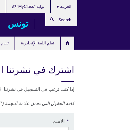
Choose
Skip
العربية
بوابة "MyClass"
ب
your
to
language
main
Search
تونس
content
تعلم اللغة الإنجليزية
تقدم ل
اشترك في نشرتنا الإ
إذا كنت ترغب في التسجيل في نشرتنا الإخب
كافة الحقول التي تحمل علامة النجمة (*) 
الاسم
*