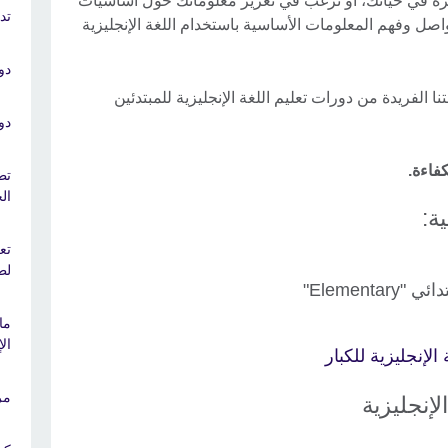
 مرة في حياتك، أو ترغب في تعزيز معلوماتك حول أساسيات
تد
صل وفهم المعلومات الأساسية باستخدام اللغة الإنجليزية
دو
ا الفريدة من دورات تعليم اللغة الإنجليزية للمبتدئين
دو
فاءة.
تط
ال
ة:
تع
لط
ي "Elementary"
ما
الإ
لإنجليزية للكبار
مر
لإنجليزية