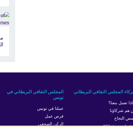
ما
ال
كاء المجلس الثقافي البريطاني
المجلس الثقافي البريطاني في
تونس
اذا تعمل معنا؟
عملنا في تونس
 هم شركاؤنا
فرص عمل
ص النجاح
الركن الصحفي
Affiliate marketi
المساواة والتنوع والإدماج