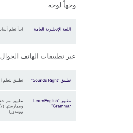
وجهاً لوجه
Price
الموقع
Description
اللغة الإنجليزية العامة
ابدأ تعلم أساس
عبر تطبيقات الهاتف الجوال
Price
الموقع
Description
تطبيق "Sounds Right"
تطبيق لتعلم ا
Price
الموقع
Description
تطبيق "LearnEnglish
تطبيق لمراجعة
Grammar"
وممارستها (لأ
وويندوز)