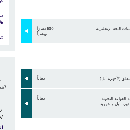
كي
تع
ها
يات اللغة الإنجليزية
690 ديناراً
تونسياً
كي
لنطق (لأجهزة أبل)
مجاناً
"
الت
 القواعد النحوية
مجاناً
جهزة أبل وأندرويد
رج
ال
اق