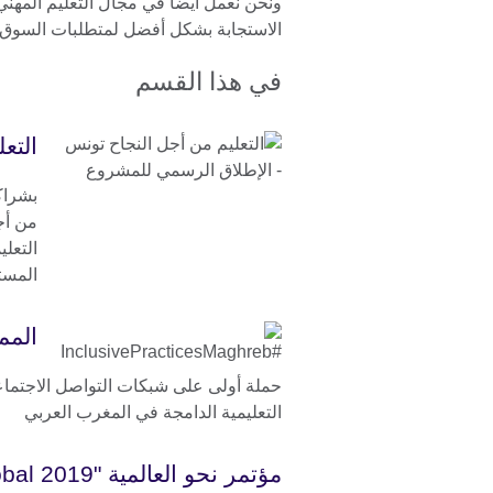
ونحن نعمل أيضاً في مجال التعليم المهني
الاستجابة بشكل أفضل لمتطلبات السوق و
في هذا القسم
التع
بشراكة
من أج
التعل
المست
المم
حملة أولى على شبكات التواصل الاجتما
التعليمية الدامجة في المغرب العربي
مؤتمر نحو العالمية "Going Global 2019"