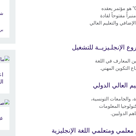
مؤتمر نحو العالمية “Going Global 2019” هو مؤتمر يعقده
شي
راً مفتوحاً لقادة
لإضافي والتعليم العالي
بر
ع الإنجلـيزيــة للتشغيل
ن المعارف في اللغة
ع التكوين المهني.
اع
ال
يم العالي الدولي
 والجامعات التونسية،
كنولوجيا المعلومات
اهم الدوليين.
عم
معلمي ومتعلمي اللغة الإنجليزية