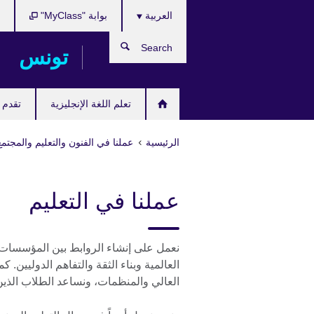
Choose
Skip
العربية
بوابة "MyClass"
ب
your
to
language
main
Search
تونس
content
تعلم اللغة الإنجليزية
تقدم ل
الرئيسية
عملنا في الفنون والتعليم والمجتمع
عملنا في التعليم
نعمل على إنشاء الروابط بين المؤسسات ا
العالمية وبناء الثقة والتفاهم الدوليين.
العالي والمنظمات، ونساعد الطلاب الذي