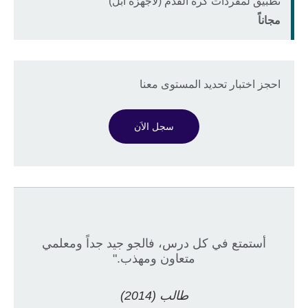
تطبيق لمفردات كرة القدم (لأجهزة أبل)
Description
Price
الموقع
مجاناً
احجز اختبار تحديد المستوى معنا
سجل الاَن
أستمتع في كل درس، فالجو جيد جداً ومعلمي
متعاون ومهذب."
طالب (2014)