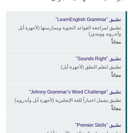
تطبيق "LearnEnglish Grammar"
تطبيق لمراجعة القواعد النحوية وممارستها (لأجهزة أبل
Description
وأندرويد وويندوز)
Price
الموقع
مجاناً
تطبيق "Sounds Right"
تطبيق لتعلم النطق (لأجهزة أبل)
Description
Price
الموقع
مجاناً
تطبيق "Johnny Grammar’s Word Challenge”
تطبيق يشمل اختباراً للغة الإنجليزية (لأجهزة أبل وأندرويد)
Description
Price
الموقع
مجاناً
تطبيق "Premier Skills"