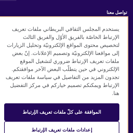
تواصل معنا
Facebook
Twitter
يستخدم المجلس الثقافي البريطاني ملفات تعريف
الإرتباط الخاصّة بالفريق الأوّل والفريق الثالث
TikTok
لتخصيص محتوى المواقع الإلكترونيّة وتحليل الزيارات
إلى مواقعنا الإلكترونيّة وتصميم الإعلانات. إنّ بعض
ملفات تعريف الإرتباط ضروري لتشغيل الموقع
الإلكتروني في حين يتطلّب البعض الآخر موافقتكم.
موقع المجلس الثقافي البريطاني العالمي
تجدون المزيد من التفاصيل في سياسة ملفات تعريف
الخصوصية وشروط الاستخدام
الإرتباط ويمكنكم تصميم خياركم في مركز التفضيل
ملفات تعريف الإرتباط
هنا.
خريطة الموقع
الموافقة على كلّ ملفات تعريف الإرتباط
© 2026 British Council
منظمة المملكة المتحدة الدولية للعلاقات الثقافية والفرص
التعليمية. جمعية خيرية مسجلة تحت رقم 209131 (إنجلترا وويلز)
إعدادات ملفات تعريف الإرتباط
وSC03773 (اسكتلندا).