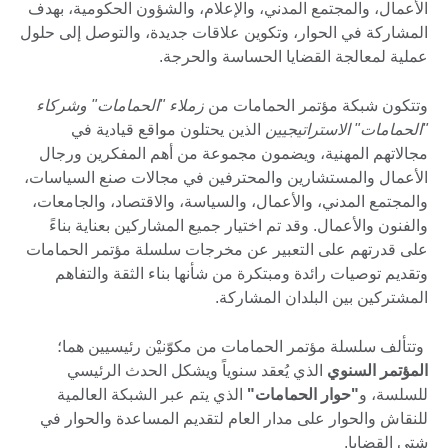
الأعمال، والمجتمع المدني، والإعلام، والشؤون الحكومية، بهدف
المشاركة في الحوار، وتكوين علاقات جديدة، والتوصل إلى حلول
عملية لمعالجة القضايا الحساسة والحرجة.
وتتكون شبكة مؤتمر الحمامات من
زملاء "الحمامات" وشركاء
"الحمامات" الاستراتيجيين
الذين يحتلون مواقع قيادية في
مجالاتهم المهنية، ويضمون مجموعة من أهم المفكرين ورجال
الأعمال والمستشارين والمحترفين في مجالات صنع السياسات،
والمجتمع المدني، والأعمال، والسياسة، والاقتصاد، والجامعات،
والفنون والأعمال. وقد تم اختيار جميع المشاركين بعناية بناءً
على قدرتهم على التعبير عن مخرجات سلسلة مؤتمر الحمامات
وتقديم توصيات رائدة ومبتكرة من شأنها بناء الثقة والتفاهم
المشتركين بين البلدان المشاركة.
وتتألف سلسلة مؤتمر الحمامات من مكوّنيْن رئيسيين هما؛
المؤتمر السنوي
الذي يُعقد سنوياً ويشكل الحدث الرئيسي
للسلسة، و
"حوار الحمامات"
الذي يتم عبر الشبكة العالمية
للنقاش والحوار على مدار العام لتقديم المساعدة والحوار في
شتى القضايا.