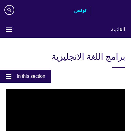
Skip
تونس
to
main
content
القائمة
Choose
your
برامج اللغة الانجليزية
language
In this section