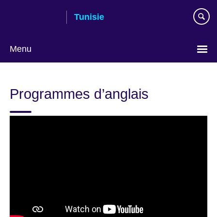
Skip
Tunisie
to
main
content
Menu
Choose
your
Programmes d’anglais
language