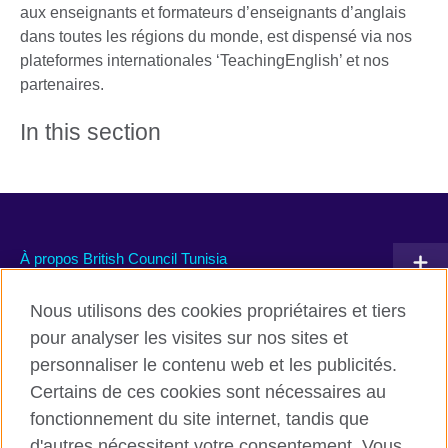
aux enseignants et formateurs d’enseignants d’anglais
dans toutes les régions du monde, est dispensé via nos
plateformes internationales ‘TeachingEnglish’ et nos
partenaires.
In this section
À propos British Council Tunisia
Devenir partenaire avec nous
Nous utilisons des cookies propriétaires et tiers
pour analyser les visites sur nos sites et
Communiquez avec nous
personnaliser le contenu web et les publicités.
Certains de ces cookies sont nécessaires au
TikTok
fonctionnement du site internet, tandis que
d'autres nécessitent votre consentement. Vous