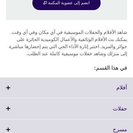
انضم إلى عضوية المكتبة
شاهد الأفلام والحفلات الموسيقية في أي مكان وفي أي وقت.
يمكنك بث الأفلام الوثائقية والأعمال الكوميدية الحائزة على
جوائز والمزيد. اختبر إثارة الأداء الحي التي يتم إحضارها مباشرة
إلى منزلك وشاهد حفلات موسيقية كاملة عند الطلب.
في هذا القسم:
Click
أفلام
to
expand.
More
Click
حفلات
information
to
available.
expand.
More
Click
مسرح