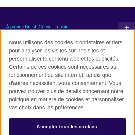
À propos British Council Tunisia
Devenir partenaire avec nous
Nous utilisons des cookies propriétaires et tiers
pour analyser les visites sur nos sites et
Communiquez avec nous
personnaliser le contenu web et les publicités.
Certains de ces cookies sont nécessaires au
TikTok
fonctionnement du site internet, tandis que
d'autres nécessitent votre consentement. Vous
pouvez trouver plus de détails concernant notre
politique en matière de cookies et personnaliser
British Council global
vos choix dans les préférences.
Conditions d’utilisation et protection des données
Cookies
Accepter tous les cookies.
Sitemap