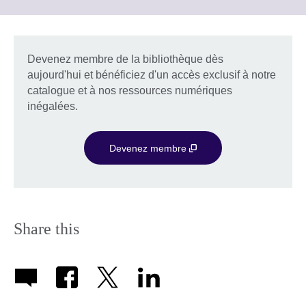
information
to
available.
expand.
More
information
Devenez membre de la bibliothèque dès
available.
aujourd'hui et bénéficiez d'un accès exclusif à notre
catalogue et à nos ressources numériques
inégalées.
Devenez membre
Share this