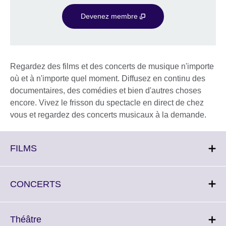
Devenez membre
Regardez des films et des concerts de musique n'importe
où et à n'importe quel moment. Diffusez en continu des
documentaires, des comédies et bien d'autres choses
encore. Vivez le frisson du spectacle en direct de chez
vous et regardez des concerts musicaux à la demande.
Click
FILMS
to
expand.
More
Click
CONCERTS
information
to
available.
expand.
More
Click
Théâtre