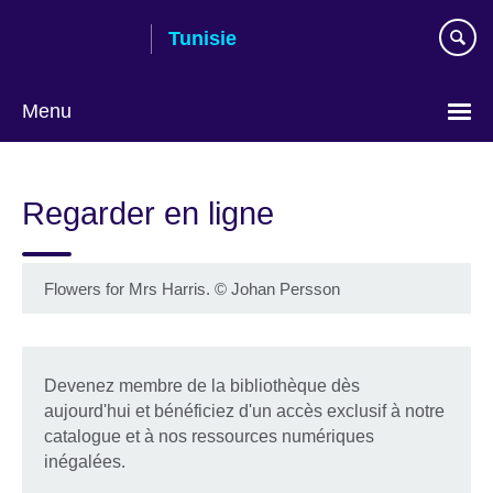
Skip
Tunisie
to
main
content
Menu
Choose
your
Regarder en ligne
language
Flowers for Mrs Harris.
©
Johan Persson
Devenez membre de la bibliothèque dès
aujourd'hui et bénéficiez d'un accès exclusif à notre
catalogue et à nos ressources numériques
inégalées.