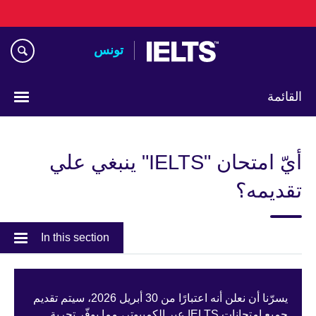
Skip
to
main
تونس
content
القائمة
Choose
your
أيّ امتحان "IELTS" ينبغي علي
language
تقديمه؟
In this section
يسرّنا أن نعلن أنه اعتبارًا من 30 أبريل 2026، سيتم تقديم
جميع امتحانات IELTS عبر الكمبيوتر، مما يوفّر تجربة