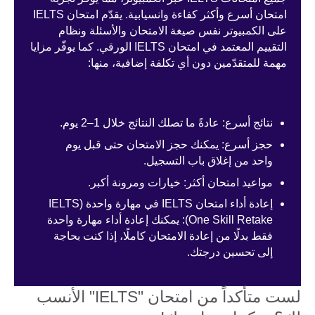
امتحان أسرع وأكثر كفاءة وانسيابية. يقدّم امتحان IELTS
على الكمبيوتر نفس صيغة الامتحان والأسئلة ونظام
التقييم المعتمد في امتحان IELTS الورقي. كما يوفّر مزايا
مهمة للمتقدّمين دون أي تكلفة إضافية، منها:
نتائج أسرع: عادةً ما تصلك النتائج خلال 1–2 يوم.
حجز أسرع: يمكنك حجز الامتحان حتى قبل يوم
واحد من إغلاق باب التسجيل.
مواعيد امتحان أكثر: خيارات ومرونة أكبر.
إعادة أداء امتحان IELTS في مهارة واحدة (IELTS
One Skill Retake): يمكنك إعادة أداء مهارة واحدة
فقط بدلًا من إعادة الامتحان كاملًا، إذا كنت بحاجة
إلى تحسين درجتك.
لست متأكداً من امتحان "IELTS" الأنسب