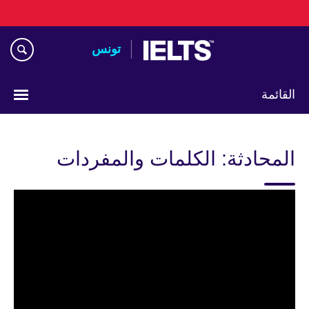
Skip
to
main
تونس
content
القائمة
Choose
your
المحادثة: الكلمات والمفردات
language