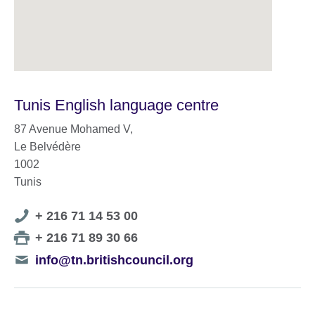
Tunis English language centre
87 Avenue Mohamed V,
Le Belvédère
1002
Tunis
Telephone
+ 216 71 14 53 00
number
Telephone
+ 216 71 89 30 66
number
Telephone
info@tn.britishcouncil.org
number