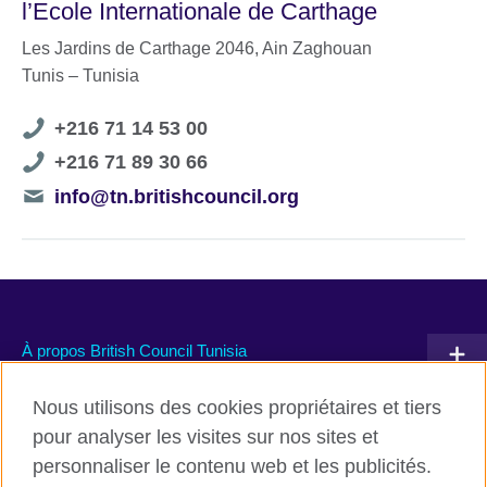
l’Ecole Internationale de Carthage
Les Jardins de Carthage 2046, Ain Zaghouan
Tunis – Tunisia
Telephone
+216 71 14 53 00
number
Telephone
+216 71 89 30 66
number
Telephone
info@tn.britishcouncil.org
number
À propos British Council Tunisia
Devenir partenaire avec nous
Nous utilisons des cookies propriétaires et tiers
pour analyser les visites sur nos sites et
Communiquez avec nous
personnaliser le contenu web et les publicités.