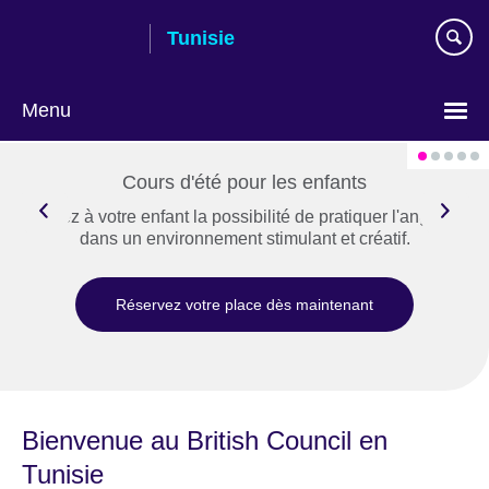
Skip
Tunisie
to
main
content
Menu
Choose
your
Cours d'été pour les enfants
language
Offrez à votre enfant la possibilité de pratiquer l'anglais
dans un environnement stimulant et créatif.
Réservez votre place dès maintenant
Bienvenue au British Council en
Tunisie