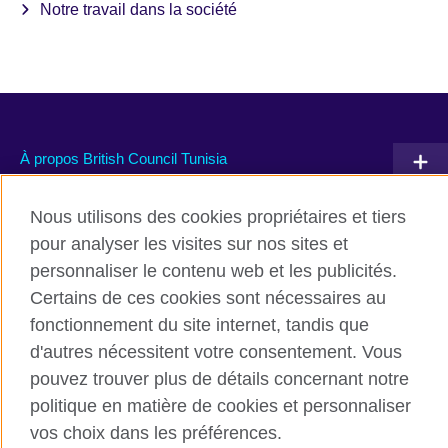
Notre travail dans la société
À propos British Council Tunisia
Devenir partenaire avec nous
Nous utilisons des cookies propriétaires et tiers
pour analyser les visites sur nos sites et
Communiquez avec nous
personnaliser le contenu web et les publicités.
Certains de ces cookies sont nécessaires au
TikTok
fonctionnement du site internet, tandis que
d'autres nécessitent votre consentement. Vous
pouvez trouver plus de détails concernant notre
politique en matière de cookies et personnaliser
British Council global
vos choix dans les préférences.
Conditions d’utilisation et protection des données