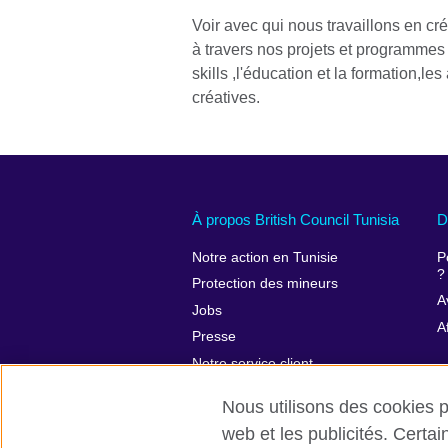
Voir avec qui nous travaillons en cr
à travers nos projets et programmes 
skills ,l'éducation et la formation,les 
créatives.
À propos British Council Tunisia
D
Notre action en Tunisie
P
?
Protection des mineurs
A
Jobs
A
Presse
Notre service client
Conditions d’utilisation et protection
Nous utilisons des cookies pr
des données
web et les publicités. Certa