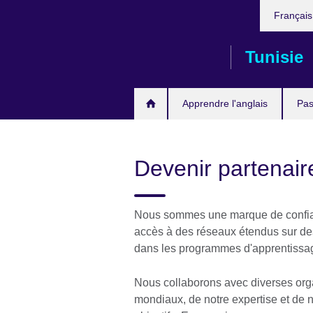
Choose
Skip
Françai
your
to
language
main
Tunisie
content
Apprendre l'anglais
Pas
Devenir partenai
Nous sommes une marque de confian
accès à des réseaux étendus sur de
dans les programmes d'apprentissag
Nous collaborons avec diverses organ
mondiaux, de notre expertise et de n