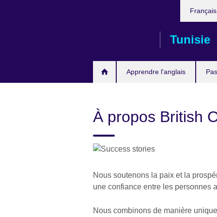
Choose
Skip
Françai
your
to
language
main
Tunisie
content
Apprendre l'anglais
Pas
À propos British C
Nous soutenons la paix et la prospé
une confiance entre les personnes 
Nous combinons de manière unique 