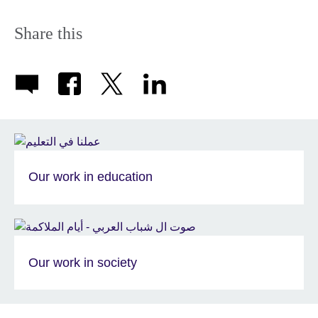
More
information
Share this
available.
Our work in education
Our work in society