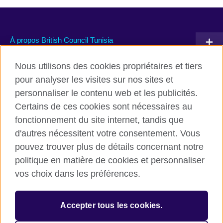
À propos British Council Tunisia
Devenir partenaire avec nous
Nous utilisons des cookies propriétaires et tiers
pour analyser les visites sur nos sites et
Communiquez avec nous
personnaliser le contenu web et les publicités.
Certains de ces cookies sont nécessaires au
TikTok
fonctionnement du site internet, tandis que
d'autres nécessitent votre consentement. Vous
pouvez trouver plus de détails concernant notre
politique en matière de cookies et personnaliser
British Council global
vos choix dans les préférences.
Conditions d’utilisation et protection des données
Cookies
Accepter tous les cookies.
Sitemap