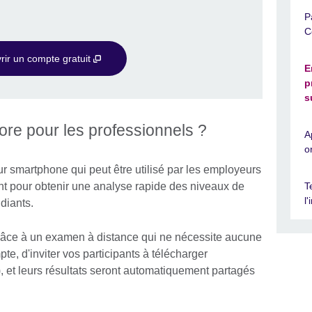
P
C
rir un compte gratuit
E
p
s
re pour les professionnels ?
A
o
ur smartphone qui peut être utilisé par les employeurs
t pour obtenir une analyse rapide des niveaux de
T
l
diants.
râce à un examen à distance qui ne nécessite aucune
mpte, d'inviter vos participants à télécharger
), et leurs résultats seront automatiquement partagés