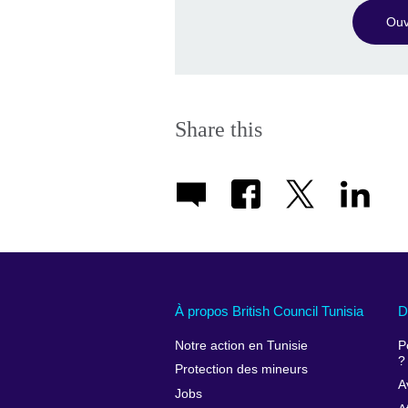
Ouv
Share this
À propos British Council Tunisia
D
Notre action en Tunisie
P
?
Protection des mineurs
A
Jobs