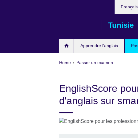
Choose
Skip
Françai
your
to
language
main
Tunisie
content
Apprendre l'anglais
Pas
Home
Passer un examen
EnglishScore pour 
d'anglais sur sma