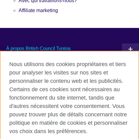
Avec qui travaillons-nous?
Affiliate marketing
À propos British Council Tunisia
Devenir partenaire avec nous
Nous utilisons des cookies propriétaires et tiers
pour analyser les visites sur nos sites et
Communiquez avec nous
personnaliser le contenu web et les publicités.
Certains de ces cookies sont nécessaires au
TikTok
fonctionnement du site internet, tandis que
d'autres nécessitent votre consentement. Vous
pouvez trouver plus de détails concernant notre
politique en matière de cookies et personnaliser
British Council global
vos choix dans les préférences.
Conditions d’utilisation et protection des données