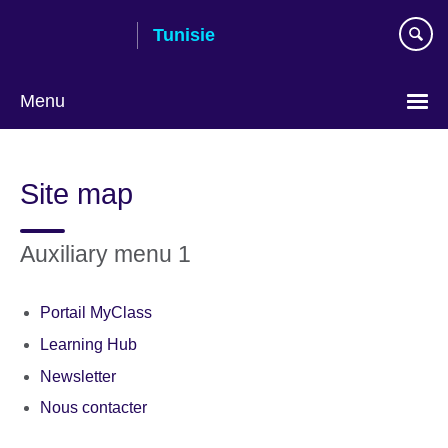
Skip
Tunisie
to
main
content
Menu
Choose
your
Site map
language
Auxiliary menu 1
Portail MyClass
Learning Hub
Newsletter
Nous contacter