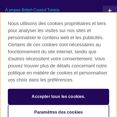
À propos British Council Tunisia
Devenir partenaire avec nous
Nous utilisons des cookies propriétaires et tiers
pour analyser les visites sur nos sites et
Communiquez avec nous
personnaliser le contenu web et les publicités.
Certains de ces cookies sont nécessaires au
TikTok
fonctionnement du site internet, tandis que
d'autres nécessitent votre consentement. Vous
pouvez trouver plus de détails concernant notre
politique en matière de cookies et personnaliser
British Council global
vos choix dans les préférences.
Conditions d’utilisation et protection des données
Cookies
Accepter tous les cookies.
Sitemap
Paramètres des cookies
© 2026 British Council