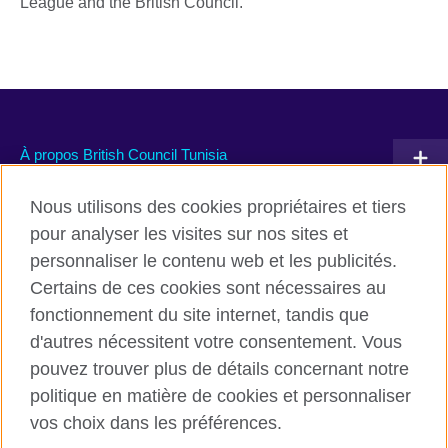
League and the British Council.
À propos British Council Tunisia
Devenir partenaire avec nous
Nous utilisons des cookies propriétaires et tiers
pour analyser les visites sur nos sites et
Communiquez avec nous
personnaliser le contenu web et les publicités.
Certains de ces cookies sont nécessaires au
TikTok
fonctionnement du site internet, tandis que
d'autres nécessitent votre consentement. Vous
pouvez trouver plus de détails concernant notre
politique en matière de cookies et personnaliser
British Council global
vos choix dans les préférences.
Conditions d’utilisation et protection des données