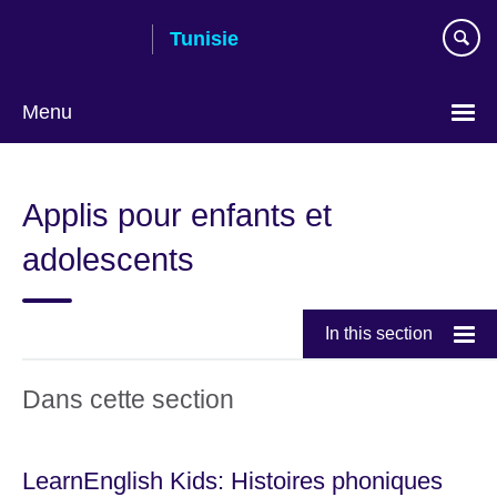
Skip
Tunisie
to
main
content
Menu
Choose
your
Applis pour enfants et
language
adolescents
In this section
Dans cette section
LearnEnglish Kids: Histoires phoniques