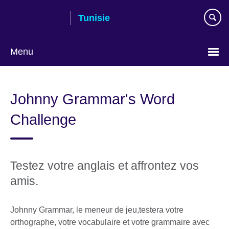
Skip
Tunisie
to
main
content
Menu
Choose
your
Johnny Grammar's Word
language
Challenge
Testez votre anglais et affrontez vos
amis.
Johnny Grammar, le meneur de jeu,testera votre
orthographe, votre vocabulaire et votre grammaire avec