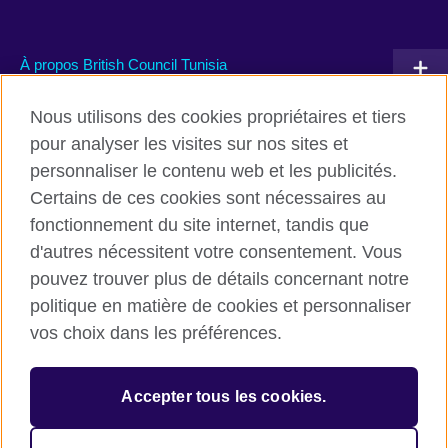
À propos British Council Tunisia
Devenir partenaire avec nous
Nous utilisons des cookies propriétaires et tiers
pour analyser les visites sur nos sites et
Communiquez avec nous
personnaliser le contenu web et les publicités.
Certains de ces cookies sont nécessaires au
TikTok
fonctionnement du site internet, tandis que
d'autres nécessitent votre consentement. Vous
pouvez trouver plus de détails concernant notre
politique en matière de cookies et personnaliser
British Council global
vos choix dans les préférences.
Conditions d’utilisation et protection des données
Cookies
Accepter tous les cookies.
Sitemap