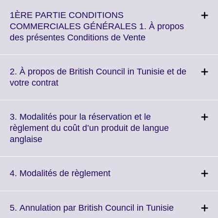
1ÈRE PARTIE CONDITIONS
COMMERCIALES GÉNÉRALES 1. À propos
Click
des présentes Conditions de Vente
to
expand.
More
2. À propos de British Council in Tunisie et de
information
Click
votre contrat
available.
to
expand.
More
3. Modalités pour la réservation et le
information
règlement du coût d’un produit de langue
available.
Click
anglaise
to
expand.
More
Click
4. Modalités de règlement
information
to
available.
expand.
More
Click
5. Annulation par British Council in Tunisie
information