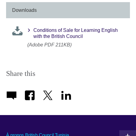
More
information
Downloads
available.
Conditions of Sale for Learning English
with the British Council
(Adobe PDF 211KB)
Share this
À propos British Council Tunisia