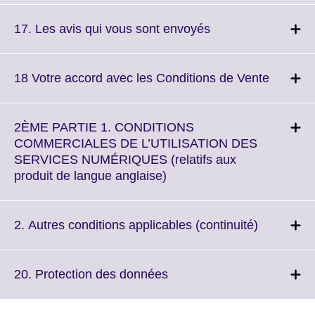
expand.
More
Click
17. Les avis qui vous sont envoyés
information
to
available.
expand.
More
Click
18 Votre accord avec les Conditions de Vente
information
to
available.
expand.
More
2ÈME PARTIE 1. CONDITIONS
informat
COMMERCIALES DE L’UTILISATION DES
availabl
SERVICES NUMÉRIQUES (relatifs aux
Click
produit de langue anglaise)
to
expand.
More
Click
2. Autres conditions applicables (continuité)
information
to
available.
expand.
More
Click
20. Protection des données
informatio
to
available.
expand.