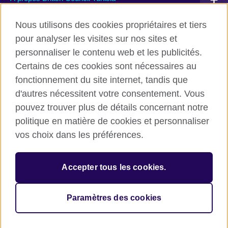
Devenir partenaire avec nous
Nous utilisons des cookies propriétaires et tiers
pour analyser les visites sur nos sites et
Communiquez avec nous
personnaliser le contenu web et les publicités.
Certains de ces cookies sont nécessaires au
TikTok
fonctionnement du site internet, tandis que
d'autres nécessitent votre consentement. Vous
pouvez trouver plus de détails concernant notre
politique en matière de cookies et personnaliser
British Council global
vos choix dans les préférences.
Conditions d’utilisation et protection des données
Cookies
Accepter tous les cookies.
Sitemap
Paramètres des cookies
© 2026 British Council