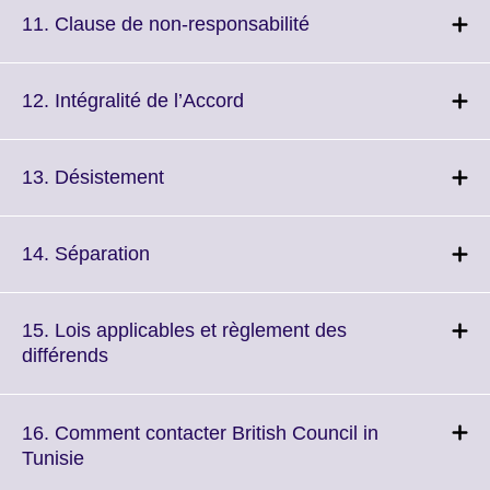
More
Click
11. Clause de non-responsabilité
information
to
available.
expand.
More
Click
12. Intégralité de l’Accord
information
to
available.
expand.
More
Click
13. Désistement
information
to
available.
expand.
More
Click
14. Séparation
information
to
available.
expand.
More
15. Lois applicables et règlement des
information
Click
différends
available.
to
expand.
More
16. Comment contacter British Council in
information
Click
Tunisie
available.
to