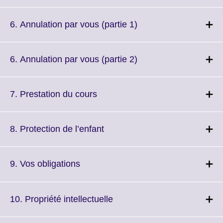
to
available.
expand.
More
Click
6. Annulation par vous (partie 1)
information
to
available.
expand.
More
Click
6. Annulation par vous (partie 2)
information
to
available.
expand.
More
Click
7. Prestation du cours
information
to
available.
expand.
More
Click
8. Protection de l’enfant
information
to
available.
expand.
More
Click
9. Vos obligations
information
to
available.
expand.
More
Click
10. Propriété intellectuelle
information
to
available.
expand.