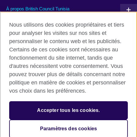
À propos British Council Tunisia
Devenir partenaire avec nous
Nous utilisons des cookies propriétaires et tiers
pour analyser les visites sur nos sites et
Communiquez avec nous
personnaliser le contenu web et les publicités.
Certains de ces cookies sont nécessaires au
TikTok
fonctionnement du site internet, tandis que
d'autres nécessitent votre consentement. Vous
pouvez trouver plus de détails concernant notre
politique en matière de cookies et personnaliser
British Council global
vos choix dans les préférences.
Conditions d’utilisation et protection des données
Cookies
Accepter tous les cookies.
Sitemap
Paramètres des cookies
© 2026 British Council