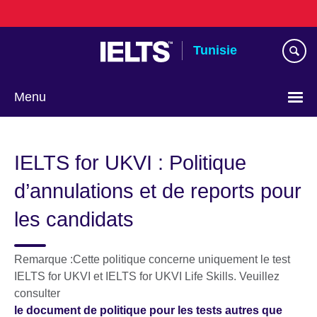
Skip
to
main
Tunisie
content
Menu
Choose
your
IELTS for UKVI : Politique
language
d’annulations et de reports pour
les candidats
Remarque :Cette politique concerne uniquement le test
IELTS for UKVI et IELTS for UKVI Life Skills. Veuillez
consulter
le document de politique pour les tests autres que