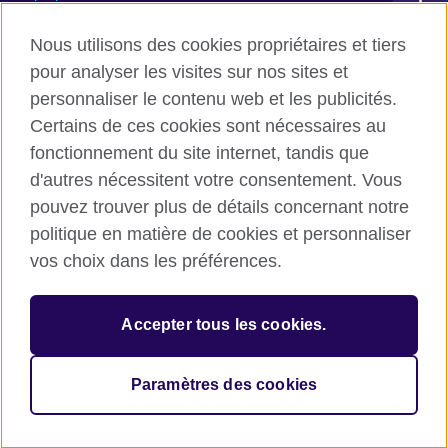
Devenir partenaire avec nous
Nous utilisons des cookies propriétaires et tiers
pour analyser les visites sur nos sites et
Communiquez avec nous
personnaliser le contenu web et les publicités.
Certains de ces cookies sont nécessaires au
TikTok
fonctionnement du site internet, tandis que
d'autres nécessitent votre consentement. Vous
pouvez trouver plus de détails concernant notre
politique en matière de cookies et personnaliser
British Council global
vos choix dans les préférences.
Conditions d’utilisation et protection des données
Cookies
Accepter tous les cookies.
Sitemap
Paramètres des cookies
© 2026 British Council