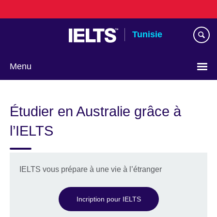
Skip
to
main
Tunisie
content
Menu
Choose
your
Étudier en Australie grâce à
language
l’IELTS
IELTS vous prépare à une vie à l’étranger
Incription pour IELTS