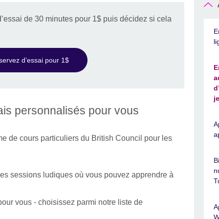
’essai de 30 minutes pour 1$ puis décidez si cela
E
l
servez d’essai pour 1$
E
a
d
j
lais personnalisés pour vous
A
a
e de cours particuliers du British Council pour les
B
n
des sessions ludiques où vous pouvez apprendre à
T
pour vous - choisissez parmi notre liste de
A
W