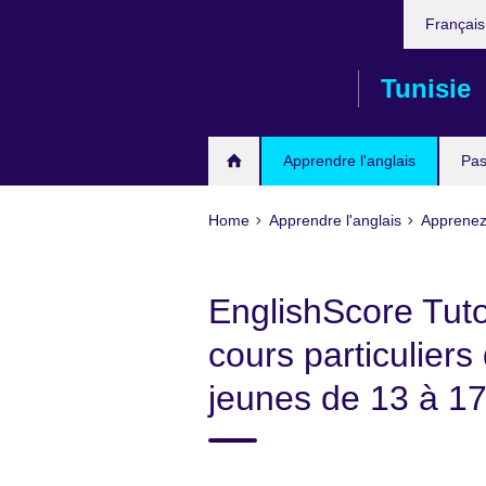
Choose
Skip
Françai
your
to
language
main
Tunisie
content
Apprendre l'anglais
Pas
Home
Apprendre l'anglais
Apprenez 
EnglishScore Tuto
cours particuliers
jeunes de 13 à 1