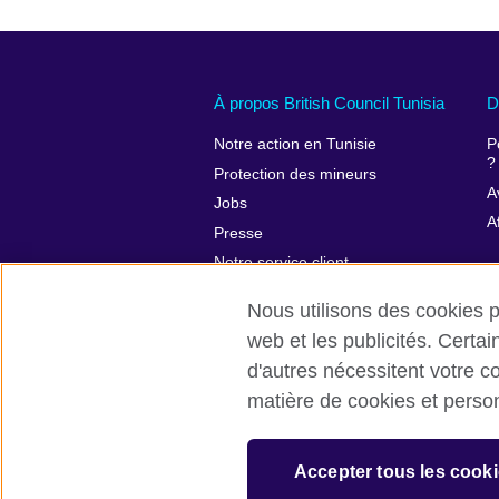
À propos British Council Tunisia
D
Notre action en Tunisie
P
?
Protection des mineurs
A
Jobs
A
Presse
Notre service client
Conditions d’utilisation et protection
Nous utilisons des cookies pr
des données
web et les publicités. Certa
d'autres nécessitent votre c
matière de cookies et perso
British Council global
Conditions d’ut
Accepter tous les cooki
© 2026 British Council