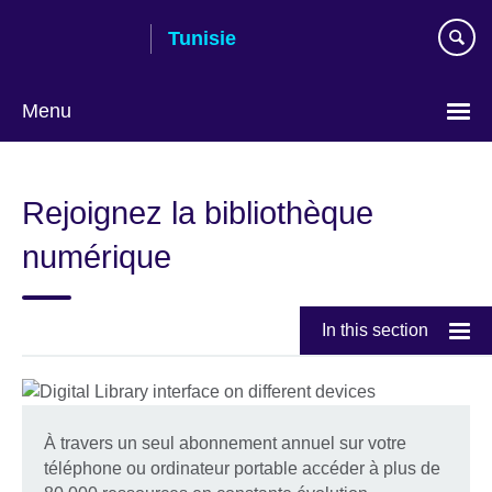
Skip
Tunisie
to
main
content
Menu
Choose
your
Rejoignez la bibliothèque
language
numérique
In this section
À travers un seul abonnement annuel sur votre
téléphone ou ordinateur portable accéder à plus de