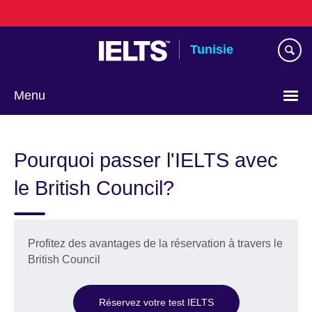
Skip
to
main
Tunisie
content
Menu
Choose
your
Pourquoi passer l'IELTS avec
language
le British Council?
Profitez des avantages de la réservation à travers le
British Council
Réservez votre test IELTS